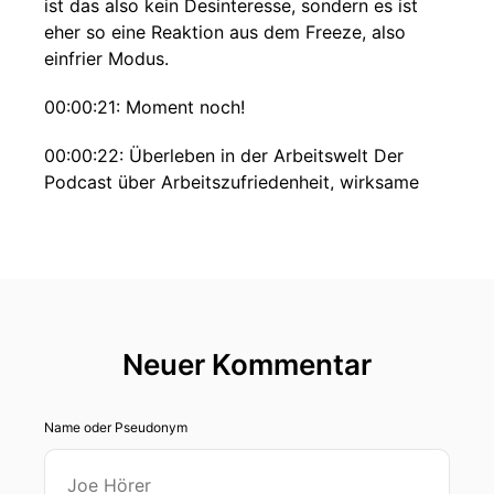
ist das also kein Desinteresse, sondern es ist
eher so eine Reaktion aus dem Freeze, also
einfrier Modus.
00:00:21: Moment noch!
00:00:22: Überleben in der Arbeitswelt Der
Podcast über Arbeitszufriedenheit, wirksame
Zusammenarbeit
00:00:29: und Zwischenmenschliches.
00:00:31: Ich begrüße dich
00:00:32: zu einer neuen Folge von Moment
Neuer Kommentar
noch.
00:00:34: Heute starte ich hier eine neue Reihe,
Name oder Pseudonym
die heißt Moment noch?